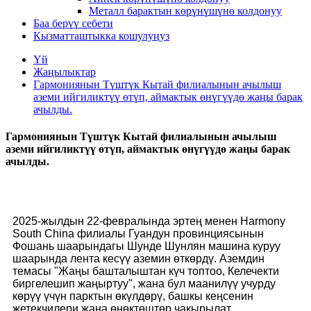
Металл барактын көрүнүшүнө колдонуу
Баа берүү себети
Кызматташтыкка кошулуңуз
Үй
Жаңылыктар
Гармониянын Түштүк Кытай филиалынын ачылыш
аземи ийгиликтүү өтүп, аймактык өнүгүүдө жаңы барак
ачылды.
Гармониянын Түштүк Кытай филиалынын ачылыш
аземи ийгиликтүү өтүп, аймактык өнүгүүдө жаңы барак
ачылды.
2025-жылдын 22-февралында эртең менен Harmony
South China филиалы Гуандун провинциясынын
Фошань шаарындагы Шунде Шунлян машина куруу
шаарында лента кесүү аземин өткөрдү. Аземдин
темасы "Жаңы башталыштан күч топтоо, Келечекти
биргелешип жаңыртуу", жана бул маанилүү учурду
көрүү үчүн парктын өкүлдөрү, башкы кеңсенин
жетекчилери жана өнөктөштөр чакырылат.