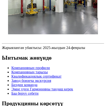
Жарыяланган убактысы: 2025-жылдын 24-февралы
Ынтымак жөнүндө
Компаниянын профили
Компаниянын тарыхы
Квалификациялык сертификат
Завод боюнча экскурсия
Биздин команда
Эмне үчүн Гармонияны тандаш керек
Баа берүү себети
Продукцияны көрсөтүү