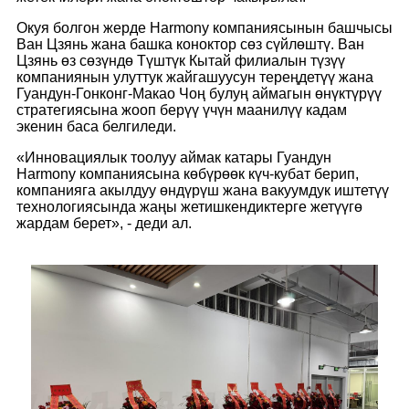
Окуя болгон жерде Harmony компаниясынын башчысы
Ван Цзянь жана башка коноктор сөз сүйлөштү. Ван
Цзянь өз сөзүндө Түштүк Кытай филиалын түзүү
компаниянын улуттук жайгашуусун тереңдетүү жана
Гуандун-Гонконг-Макао Чоң булуң аймагын өнүктүрүү
стратегиясына жооп берүү үчүн маанилүү кадам
экенин баса белгиледи.
«Инновациялык тоолуу аймак катары Гуандун
Harmony компаниясына көбүрөөк күч-кубат берип,
компанияга акылдуу өндүрүш жана вакуумдук иштетүү
технологиясында жаңы жетишкендиктерге жетүүгө
жардам берет», - деди ал.