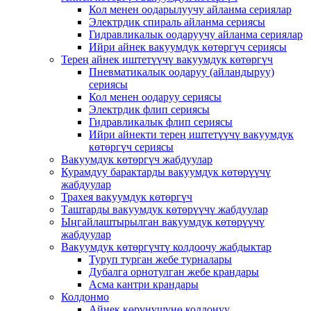
Кол менен оодарылуучу айланма сериялар
Электрдик спираль айланма сериясы
Гидравликалык оодаруучу айланма сериялар
Ийри айнек вакуумдук көтөргүч сериясы
Терең айнек иштетүүчү вакуумдук көтөргүч
Пневматикалык оодаруу (айландыруу)
сериясы
Кол менен оодаруу сериясы
Электрдик флип сериясы
Гидравликалык флип сериясы
Ийри айнекти терең иштетүүчү вакуумдук
көтөргүч сериясы
Вакуумдук көтөргүч жабдуулар
Курамдуу барактарды вакуумдук көтөрүүчү
жабдуулар
Трахея вакуумдук көтөргүч
Таштарды вакуумдук көтөрүүчү жабдуулар
Ыңгайлаштырылган вакуумдук көтөрүүчү
жабдуулар
Вакуумдук көтөргүчтү колдоочу жабдыктар
Туруп турган жебе турналары
Дубалга орнотулган жебе крандары
Асма кантри крандары
Колдонмо
Айнек көрүнүшүнө колдонуу