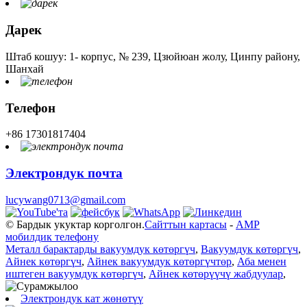
Дарек
Штаб кошуу: 1- корпус, № 239, Цзюйюан жолу, Цинпу району,
Шанхай
Телефон
+86 17301817404
Электрондук почта
lucywang0713@gmail.com
© Бардык укуктар корголгон.
Сайттын картасы
-
AMP
мобилдик телефону
Металл барактарды вакуумдук көтөргүч
,
Вакуумдук көтөргүч
,
Айнек көтөргүч
,
Айнек вакуумдук көтөргүчтөр
,
Аба менен
иштеген вакуумдук көтөргүч
,
Айнек көтөрүүчү жабдуулар
,
Электрондук кат жөнөтүү