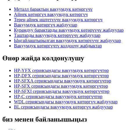
Металл барактын вакуумдук көтөргүчү
Айнек көтөргүч вакуумдук көтөргүч
Терең айнек иштетүүчү вакуумдук көтөргүч
Вакуумдук көтөргүч жабдуулар
Курамдуу барактарды вакуумдук көтөрүүчү жабдуулар
Таштарды вакуумдук көтөрүүчү жабдуулар
Ыңгайлаштырылган вакуумдук көтөрүүчү жабдуулар
Вакуумдук көтөргүчтү колдоочу жабдыктар
Өнөр жайда колдонулушу
HP-YFX сериясындагы вакуумдук көтөргүчтөр
HP-DFX сериясындагы вакуумдук көтөргүчтөр
HP-SFXA сериясындагы вакуумдук көтөргүчтөр
HP-SFX сериясындагы вакуумдук көтөргүчтөр
HP-SFXI сериясындагы вакуумдук көтөргүчтөр
HP-C сериясындагы вакуумдук көтөргүчтөр
WDL сериясындагы вакуумдук көтөргүч жабдуулар
BL сериясындагы вакуумдук көтөргүч жабдуулар
биз менен байланышыңыз