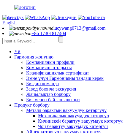
English
lucywang0713@gmail.com
+86 17301817404
Үй
Гармония жөнүндө
Компаниянын профили
Компаниянын тарыхы
Квалификациялык сертификат
Эмне үчүн Гармонияны тандаш керек
Биздин команда
Завод боюнча экскурсия
Жаңылыктар борбору
Биз менен байланышыңыз
Продукт борбору
Металл барактын вакуумдук көтөргүчү
Механикалык вакуумдук көтөргүч
Кичинекей барактуу вакуумдук көтөргүч
Чоң барактуу вакуумдук көтөргүч
Айнек көтөргүч вакуумдук көтөргүч