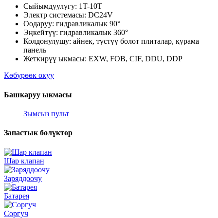
Сыйымдуулугу: 1T-10T
Электр системасы: DC24V
Оодаруу: гидравликалык 90°
Эңкейтүү: гидравликалык 360°
Колдонулушу: айнек, түстүү болот плиталар, курама
панель
Жеткирүү ыкмасы: EXW, FOB, CIF, DDU, DDP
Көбүрөөк окуу
Башкаруу ыкмасы
Зымсыз пульт
Запастык бөлүктөр
Шар клапан
Заряддоочу
Батарея
Соргуч