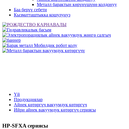
Металл барактын көрүнүшүнө колдонуу
Баа берүү себети
Кызматташтыкка кошулуңуз
Үй
Продукциялар
Айнек көтөргүч вакуумдук көтөргүч
Ийри айнек вакуумдук көтөргүч сериясы
HP-SFXA сериясы