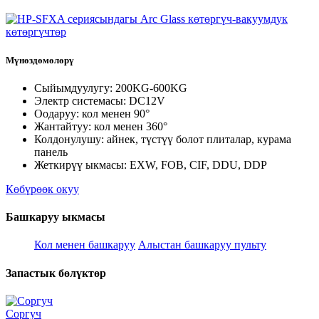
Мүнөздөмөлөрү
Сыйымдуулугу: 200KG-600KG
Электр системасы: DC12V
Оодаруу: кол менен 90°
Жантайтуу: кол менен 360°
Колдонулушу: айнек, түстүү болот плиталар, курама
панель
Жеткирүү ыкмасы: EXW, FOB, CIF, DDU, DDP
Көбүрөөк окуу
Башкаруу ыкмасы
Кол менен башкаруу
Алыстан башкаруу пульту
Запастык бөлүктөр
Соргуч