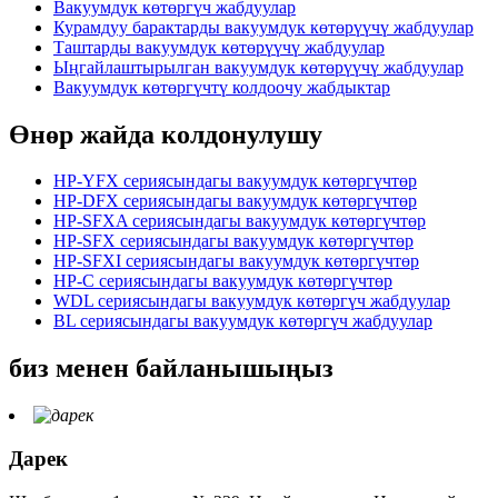
Вакуумдук көтөргүч жабдуулар
Курамдуу барактарды вакуумдук көтөрүүчү жабдуулар
Таштарды вакуумдук көтөрүүчү жабдуулар
Ыңгайлаштырылган вакуумдук көтөрүүчү жабдуулар
Вакуумдук көтөргүчтү колдоочу жабдыктар
Өнөр жайда колдонулушу
HP-YFX сериясындагы вакуумдук көтөргүчтөр
HP-DFX сериясындагы вакуумдук көтөргүчтөр
HP-SFXA сериясындагы вакуумдук көтөргүчтөр
HP-SFX сериясындагы вакуумдук көтөргүчтөр
HP-SFXI сериясындагы вакуумдук көтөргүчтөр
HP-C сериясындагы вакуумдук көтөргүчтөр
WDL сериясындагы вакуумдук көтөргүч жабдуулар
BL сериясындагы вакуумдук көтөргүч жабдуулар
биз менен байланышыңыз
Дарек