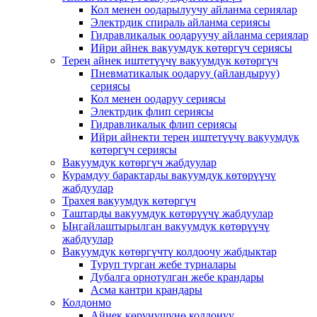
Кол менен оодарылуучу айланма сериялар
Электрдик спираль айланма сериясы
Гидравликалык оодаруучу айланма сериялар
Ийри айнек вакуумдук көтөргүч сериясы
Терең айнек иштетүүчү вакуумдук көтөргүч
Пневматикалык оодаруу (айландыруу)
сериясы
Кол менен оодаруу сериясы
Электрдик флип сериясы
Гидравликалык флип сериясы
Ийри айнекти терең иштетүүчү вакуумдук
көтөргүч сериясы
Вакуумдук көтөргүч жабдуулар
Курамдуу барактарды вакуумдук көтөрүүчү
жабдуулар
Трахея вакуумдук көтөргүч
Таштарды вакуумдук көтөрүүчү жабдуулар
Ыңгайлаштырылган вакуумдук көтөрүүчү
жабдуулар
Вакуумдук көтөргүчтү колдоочу жабдыктар
Туруп турган жебе турналары
Дубалга орнотулган жебе крандары
Асма кантри крандары
Колдонмо
Айнек көрүнүшүнө колдонуу