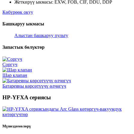
Жеткирүү ыкмасы: EXW, FOB, CIF, DDU, DDP
Көбүрөөк окуу
Башкаруу ыкмасы
Алыстан башкаруу пульту
Запастык бөлүктөр
Соргуч
Шар клапан
Батареяны көрсөтүүчү өлчөгүч
HP-YFXA сериясы
Мүнөздөмөлөрү