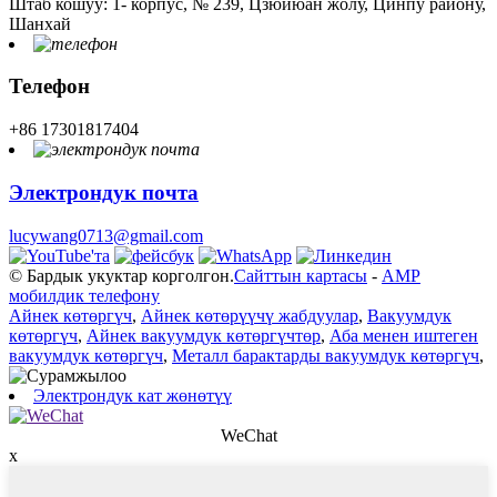
Штаб кошуу: 1- корпус, № 239, Цзюйюан жолу, Цинпу району,
Шанхай
Телефон
+86 17301817404
Электрондук почта
lucywang0713@gmail.com
© Бардык укуктар корголгон.
Сайттын картасы
-
AMP
мобилдик телефону
Айнек көтөргүч
,
Айнек көтөрүүчү жабдуулар
,
Вакуумдук
көтөргүч
,
Айнек вакуумдук көтөргүчтөр
,
Аба менен иштеген
вакуумдук көтөргүч
,
Металл барактарды вакуумдук көтөргүч
,
Электрондук кат жөнөтүү
WeChat
x