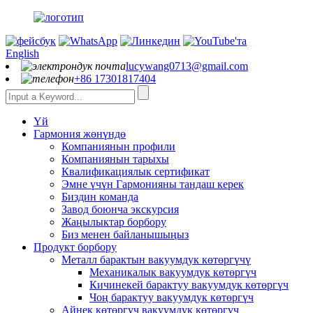
English
lucywang0713@gmail.com
+86 17301817404
Үй
Гармония жөнүндө
Компаниянын профили
Компаниянын тарыхы
Квалификациялык сертификат
Эмне үчүн Гармонияны тандаш керек
Биздин команда
Завод боюнча экскурсия
Жаңылыктар борбору
Биз менен байланышыңыз
Продукт борбору
Металл барактын вакуумдук көтөргүчү
Механикалык вакуумдук көтөргүч
Кичинекей барактуу вакуумдук көтөргүч
Чоң барактуу вакуумдук көтөргүч
Айнек көтөргүч вакуумдук көтөргүч