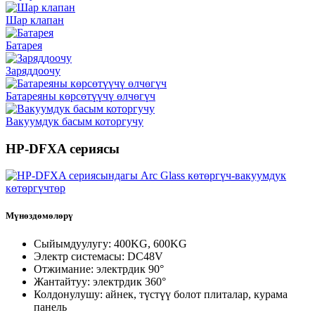
Шар клапан
Батарея
Заряддоочу
Батареяны көрсөтүүчү өлчөгүч
Вакуумдук басым которгучу
HP-DFXA сериясы
Мүнөздөмөлөрү
Сыйымдуулугу: 400KG, 600KG
Электр системасы: DC48V
Отжимание: электрдик 90°
Жантайтуу: электрдик 360°
Колдонулушу: айнек, түстүү болот плиталар, курама
панель