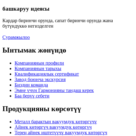
башкаруу идеясы
Кардар биринчи орунда, сапат биринчи орунда жана
бүтүндүккө негизделген
Сурамжылоо
Ынтымак жөнүндө
Компаниянын профили
Компаниянын тарыхы
Квалификациялык сертификат
Завод боюнча экскурсия
Биздин команда
Эмне үчүн Гармонияны тандаш керек
Баа берүү себети
Продукцияны көрсөтүү
Металл барактын вакуумдук көтөргүчү
Айнек көтөргүч вакуумдук көтөргүч
Терең айнек иштетүүчү вакуумдук көтөргүч