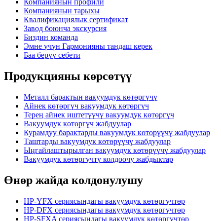
Компаниянын профили
Компаниянын тарыхы
Квалификациялык сертификат
Завод боюнча экскурсия
Биздин команда
Эмне үчүн Гармонияны тандаш керек
Баа берүү себети
Продукцияны көрсөтүү
Металл барактын вакуумдук көтөргүчү
Айнек көтөргүч вакуумдук көтөргүч
Терең айнек иштетүүчү вакуумдук көтөргүч
Вакуумдук көтөргүч жабдуулар
Курамдуу барактарды вакуумдук көтөрүүчү жабдуулар
Таштарды вакуумдук көтөрүүчү жабдуулар
Ыңгайлаштырылган вакуумдук көтөрүүчү жабдуулар
Вакуумдук көтөргүчтү колдоочу жабдыктар
Өнөр жайда колдонулушу
HP-YFX сериясындагы вакуумдук көтөргүчтөр
HP-DFX сериясындагы вакуумдук көтөргүчтөр
HP-SFXA сериясындагы вакуумдук көтөргүчтөр