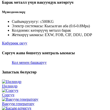
Барак металл үчүн вакуумдук көтөргүч
Мүнөздөмөлөрү
Сыйымдуулугу: ≤500KG
Электр системасы: Кысылган аба (0.6-0.8Mpa)
Колдонмо: көтөрүүчү металл барак
Жеткирүү ыкмасы: EXW, FOB, CIF, DDU, DDP
Көбүрөөк окуу
Соргуч жана бошотуу контраль ыкмасы
Кол менен башкаруу
Запастык бөлүктөр
Цилиндр
Соргуч
Вакуум генератору