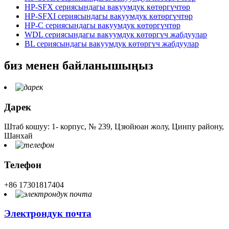
HP-SFX сериясындагы вакуумдук көтөргүчтөр
HP-SFXI сериясындагы вакуумдук көтөргүчтөр
HP-C сериясындагы вакуумдук көтөргүчтөр
WDL сериясындагы вакуумдук көтөргүч жабдуулар
BL сериясындагы вакуумдук көтөргүч жабдуулар
биз менен байланышыңыз
Дарек
Штаб кошуу: 1- корпус, № 239, Цзюйюан жолу, Цинпу району,
Шанхай
Телефон
+86 17301817404
Электрондук почта