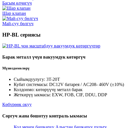
Басым өлчөгүч
Шар клапан
Май-суу бөлгүч
HP-BL сериясы
Барак металл үчүн вакуумдук көтөргүч
Мүнөздөмөлөрү
Сыйымдуулугу: 3T-20T
Кубат системасы: DC12V батарея / AC208- 460V (±10%)
Колдонмо: көтөрүүчү металл барак
Жеткирүү ыкмасы: EXW, FOB, CIF, DDU, DDP
Көбүрөөк окуу
Соргуч жана бошотуу контраль ыкмасы
Кол менен башкаруу
Алыстан башкаруу пульту