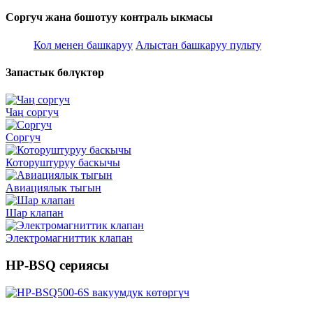
Соргуч жана бошотуу контраль ыкмасы
Кол менен башкаруу
Алыстан башкаруу пульту
Запастык бөлүктөр
Чаң соргуч
Соргуч
Которуштуруу баскычы
Авиациялык тыгын
Шар клапан
Электромагниттик клапан
HP-BSQ сериясы