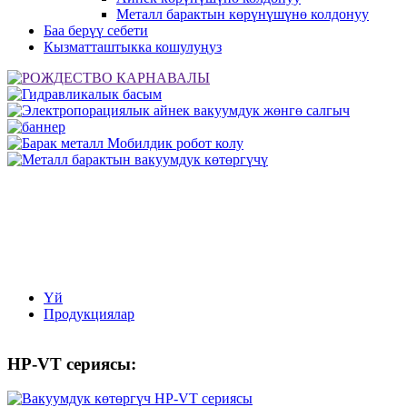
Металл барактын көрүнүшүнө колдонуу
Баа берүү себети
Кызматташтыкка кошулуңуз
Үй
Продукциялар
HP-VT сериясы: