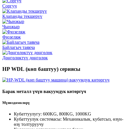
Соргуч
Клапанды текшерүү
Чынжыр
Фюзеляж
Байлагыч таякча
Дөңгөлөктүү дөңгөлөк
HP WDL (көп баштуу) сериясы
Барак металл үчүн вакуумдук көтөргүч
Мүнөздөмөлөрү
Кубаттуулугу: 600KG, 800KG, 1000KG
Кубаттуулук системасы: Механикалык, кубатсыз, өзүн-
өзү толтуруучу