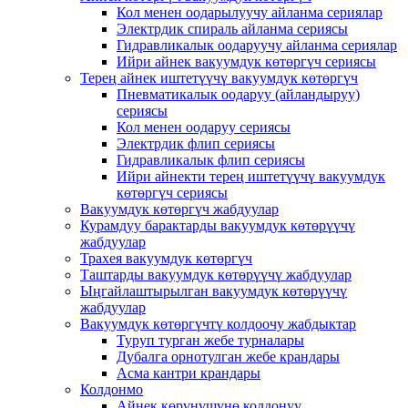
Кол менен оодарылуучу айланма сериялар
Электрдик спираль айланма сериясы
Гидравликалык оодаруучу айланма сериялар
Ийри айнек вакуумдук көтөргүч сериясы
Терең айнек иштетүүчү вакуумдук көтөргүч
Пневматикалык оодаруу (айландыруу)
сериясы
Кол менен оодаруу сериясы
Электрдик флип сериясы
Гидравликалык флип сериясы
Ийри айнекти терең иштетүүчү вакуумдук
көтөргүч сериясы
Вакуумдук көтөргүч жабдуулар
Курамдуу барактарды вакуумдук көтөрүүчү
жабдуулар
Трахея вакуумдук көтөргүч
Таштарды вакуумдук көтөрүүчү жабдуулар
Ыңгайлаштырылган вакуумдук көтөрүүчү
жабдуулар
Вакуумдук көтөргүчтү колдоочу жабдыктар
Туруп турган жебе турналары
Дубалга орнотулган жебе крандары
Асма кантри крандары
Колдонмо
Айнек көрүнүшүнө колдонуу