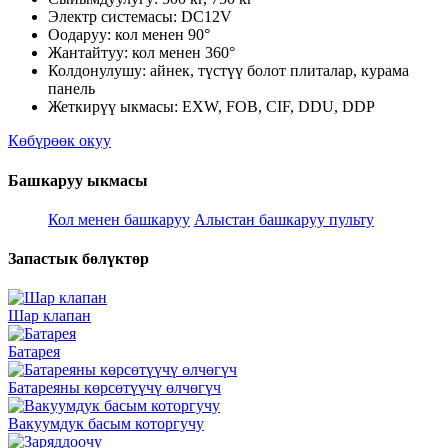
Электр системасы: DC12V
Оодаруу: кол менен 90°
Жантайтуу: кол менен 360°
Колдонулушу: айнек, түстүү болот плиталар, курама
панель
Жеткирүү ыкмасы: EXW, FOB, CIF, DDU, DDP
Көбүрөөк окуу
Башкаруу ыкмасы
Кол менен башкаруу
Алыстан башкаруу пульту
Запастык бөлүктөр
Шар клапан
Батарея
Батареяны көрсөтүүчү өлчөгүч
Вакуумдук басым которгучу