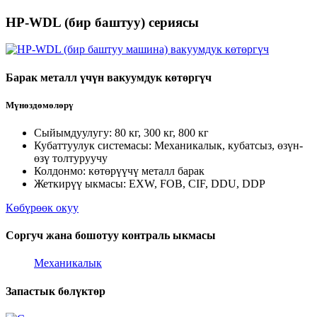
HP-WDL (бир баштуу) сериясы
Барак металл үчүн вакуумдук көтөргүч
Мүнөздөмөлөрү
Сыйымдуулугу: 80 кг, 300 кг, 800 кг
Кубаттуулук системасы: Механикалык, кубатсыз, өзүн-
өзү толтуруучу
Колдонмо: көтөрүүчү металл барак
Жеткирүү ыкмасы: EXW, FOB, CIF, DDU, DDP
Көбүрөөк окуу
Соргуч жана бошотуу контраль ыкмасы
Механикалык
Запастык бөлүктөр