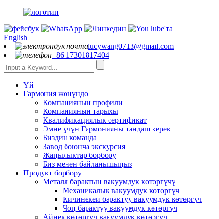
English
lucywang0713@gmail.com
+86 17301817404
Үй
Гармония жөнүндө
Компаниянын профили
Компаниянын тарыхы
Квалификациялык сертификат
Эмне үчүн Гармонияны тандаш керек
Биздин команда
Завод боюнча экскурсия
Жаңылыктар борбору
Биз менен байланышыңыз
Продукт борбору
Металл барактын вакуумдук көтөргүчү
Механикалык вакуумдук көтөргүч
Кичинекей барактуу вакуумдук көтөргүч
Чоң барактуу вакуумдук көтөргүч
Айнек көтөргүч вакуумдук көтөргүч