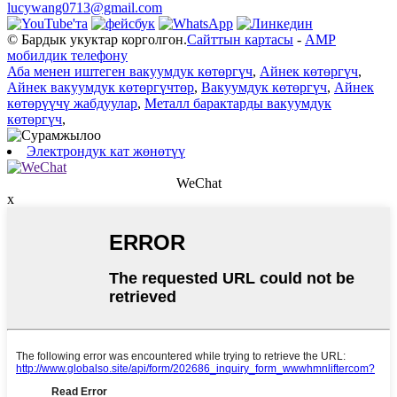
lucywang0713@gmail.com
© Бардык укуктар корголгон.
Сайттын картасы
-
AMP
мобилдик телефону
Аба менен иштеген вакуумдук көтөргүч
,
Айнек көтөргүч
,
Айнек вакуумдук көтөргүчтөр
,
Вакуумдук көтөргүч
,
Айнек
көтөрүүчү жабдуулар
,
Металл барактарды вакуумдук
көтөргүч
,
Электрондук кат жөнөтүү
WeChat
x