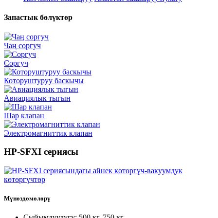
Запастык бөлүктөр
Чаң соргуч
Соргуч
Которуштуруу баскычы
Авиациялык тыгын
Шар клапан
Электромагниттик клапан
HP-SFXI сериясы
Мүнөздөмөлөрү
Сыйымдуулугу: 500 кг, 750 кг