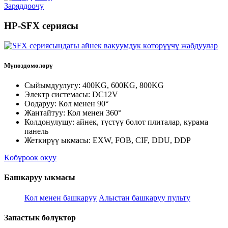
Заряддоочу
HP-SFX сериясы
Мүнөздөмөлөрү
Сыйымдуулугу: 400KG, 600KG, 800KG
Электр системасы: DC12V
Оодаруу: Кол менен 90°
Жантайтуу: Кол менен 360°
Колдонулушу: айнек, түстүү болот плиталар, курама
панель
Жеткирүү ыкмасы: EXW, FOB, CIF, DDU, DDP
Көбүрөөк окуу
Башкаруу ыкмасы
Кол менен башкаруу
Алыстан башкаруу пульту
Запастык бөлүктөр