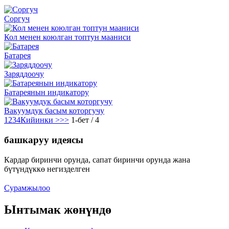
Соргуч
Кол менен коюлган топтун мааниси
Батарея
Заряддоочу
Батареянын индикатору
Вакуумдук басым которгучу
1
2
3
4
Кийинки >
>>
1-бет / 4
башкаруу идеясы
Кардар биринчи орунда, сапат биринчи орунда жана
бүтүндүккө негизделген
Сурамжылоо
Ынтымак жөнүндө