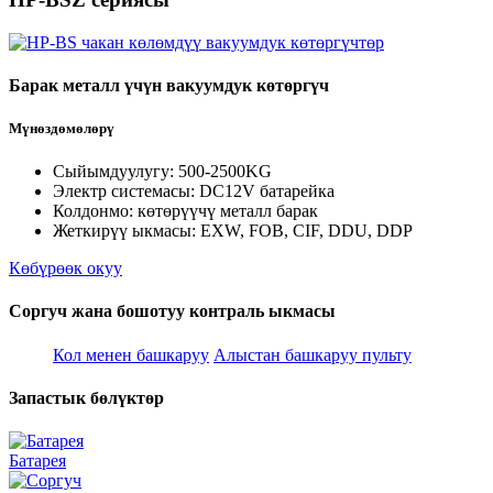
Барак металл үчүн вакуумдук көтөргүч
Мүнөздөмөлөрү
Сыйымдуулугу: 500-2500KG
Электр системасы: DC12V батарейка
Колдонмо: көтөрүүчү металл барак
Жеткирүү ыкмасы: EXW, FOB, CIF, DDU, DDP
Көбүрөөк окуу
Соргуч жана бошотуу контраль ыкмасы
Кол менен башкаруу
Алыстан башкаруу пульту
Запастык бөлүктөр
Батарея