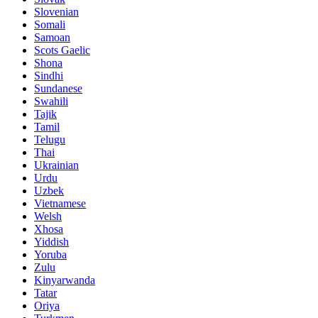
Slovenian
Somali
Samoan
Scots Gaelic
Shona
Sindhi
Sundanese
Swahili
Tajik
Tamil
Telugu
Thai
Ukrainian
Urdu
Uzbek
Vietnamese
Welsh
Xhosa
Yiddish
Yoruba
Zulu
Kinyarwanda
Tatar
Oriya