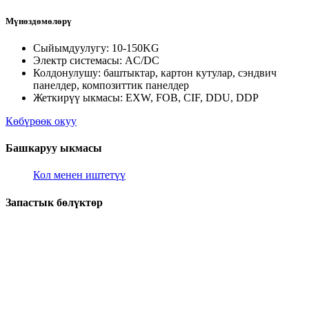
Мүнөздөмөлөрү
Сыйымдуулугу: 10-150KG
Электр системасы: AC/DC
Колдонулушу: баштыктар, картон кутулар, сэндвич
панелдер, композиттик панелдер
Жеткирүү ыкмасы: EXW, FOB, CIF, DDU, DDP
Көбүрөөк окуу
Башкаруу ыкмасы
Кол менен иштетүү
Запастык бөлүктөр