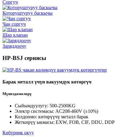
Соргуч
Которуштуруу баскычы
Чаң соргуч
Шар клапан
Заряддоочу
HP-BSJ сериясы
Барак металл үчүн вакуумдук көтөргүч
Мүнөздөмөлөрү
Сыйымдуулугу: 500-2500KG
Электр системасы: AC208-460V (±10%)
Колдонмо: көтөрүүчү металл барак
Жеткирүү ыкмасы: EXW, FOB, CIF, DDU, DDP
Көбүрөөк окуу