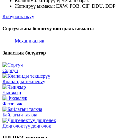
Колдонмо: көтөрүүчү металл барак
Жеткирүү ыкмасы: EXW, FOB, CIF, DDU, DDP
Көбүрөөк окуу
Соргуч жана бошотуу контраль ыкмасы
Механикалык
Запастык бөлүктөр
Соргуч
Клапанды текшерүү
Чынжыр
Фюзеляж
Байлагыч таякча
Дөңгөлөктүү дөңгөлөк
HP-BSZ сериясы