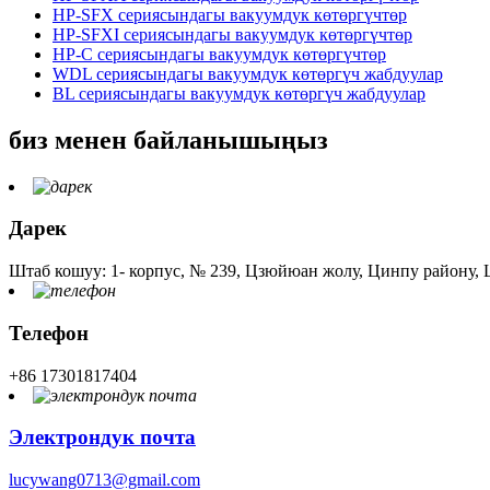
HP-SFX сериясындагы вакуумдук көтөргүчтөр
HP-SFXI сериясындагы вакуумдук көтөргүчтөр
HP-C сериясындагы вакуумдук көтөргүчтөр
WDL сериясындагы вакуумдук көтөргүч жабдуулар
BL сериясындагы вакуумдук көтөргүч жабдуулар
биз менен байланышыңыз
Дарек
Штаб кошуу: 1- корпус, № 239, Цзюйюан жолу, Цинпу району,
Телефон
+86 17301817404
Электрондук почта
lucywang0713@gmail.com