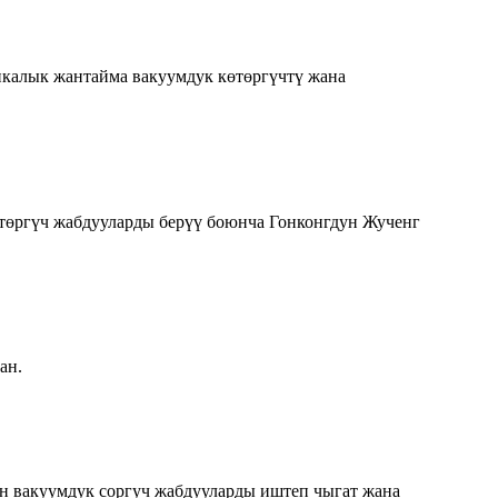
калык жантайма вакуумдук көтөргүчтү жана
өтөргүч жабдууларды берүү боюнча Гонконгдун Жученг
ан.
 вакуумдук соргуч жабдууларды иштеп чыгат жана