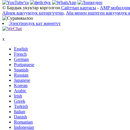
© Бардык укуктар корголгон.
Сайттын картасы
-
AMP мобилдик
Айнек вакуумдук көтөргүчтөр
,
Аба менен иштеген вакуумдук 
Электрондук кат жөнөтүү
x
English
French
German
Portuguese
Spanish
Russian
Japanese
Korean
Arabic
Irish
Greek
Turkish
Italian
Danish
Romanian
Indonesian