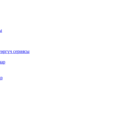
ы
төргүч сериясы
лар
ар