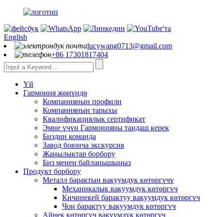
English
lucywang0713@gmail.com
+86 17301817404
Үй
Гармония жөнүндө
Компаниянын профили
Компаниянын тарыхы
Квалификациялык сертификат
Эмне үчүн Гармонияны тандаш керек
Биздин команда
Завод боюнча экскурсия
Жаңылыктар борбору
Биз менен байланышыңыз
Продукт борбору
Металл барактын вакуумдук көтөргүчү
Механикалык вакуумдук көтөргүч
Кичинекей барактуу вакуумдук көтөргүч
Чоң барактуу вакуумдук көтөргүч
Айнек көтөргүч вакуумдук көтөргүч