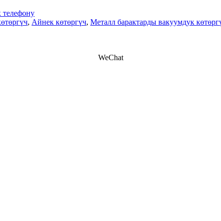
 телефону
көтөргүч
,
Айнек көтөргүч
,
Металл барактарды вакуумдук көтөрг
WeChat