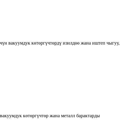
үчүн вакуумдук көтөргүчтөрдү изилдөө жана иштеп чыгуу,
вакуумдук көтөргүчтөр жана металл барактарды