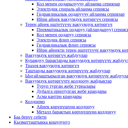
Кол менен оодарылуучу айланма сериялар
Электрдик спираль айланма сериясы
Гидравликалык оодаруучу айланма сериялар
Ийри айнек вакуумдук көтөргүч сериясы
Терең айнек иштетүүчү вакуумдук көтөргүч
Пневматикалык оодаруу (айландыруу) серияс
Кол менен оодаруу сериясы
Электрдик флип сериясы
Гидравликалык флип сериясы
Ийри айнекти терең иштетүүчү вакуумдук кө
Вакуумдук көтөргүч жабдуулар
Курамдуу барактарды вакуумдук көтөрүүчү жабдуу
Трахея вакуумдук көтөргүч
Таштарды вакуумдук көтөрүүчү жабдуулар
Ыңгайлаштырылган вакуумдук көтөрүүчү жабдуул
Вакуумдук көтөргүчтү колдоочу жабдыктар
Туруп турган жебе турналары
Дубалга орнотулган жебе крандары
Асма кантри крандары
Колдонмо
Айнек көрүнүшүнө колдонуу
Металл барактын көрүнүшүнө колдонуу
Баа берүү себети
Кызматташтыкка кошулуңуз