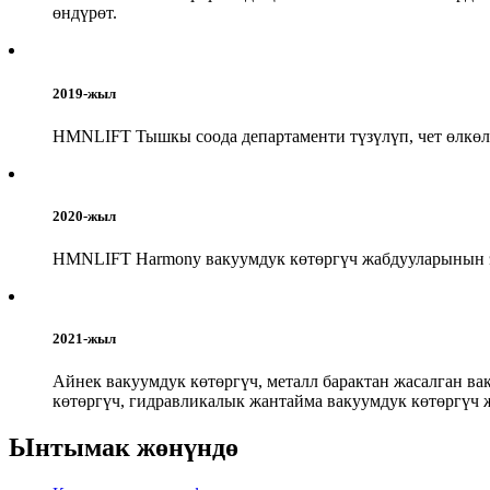
өндүрөт.
2019-жыл
HMNLIFT Тышкы соода департаменти түзүлүп, чет өлкөл
2020-жыл
HMNLIFT Harmony вакуумдук көтөргүч жабдууларынын эл
2021-жыл
Айнек вакуумдук көтөргүч, металл барактан жасалган ва
көтөргүч, гидравликалык жантайма вакуумдук көтөргүч 
Ынтымак жөнүндө