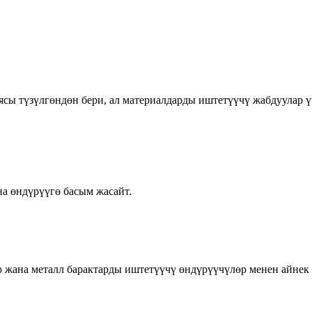
ниясы түзүлгөндөн бери, ал материалдарды иштетүүчү жабдуулар 
а өндүрүүгө басым жасайт.
 жана металл барактарды иштетүүчү өндүрүүчүлөр менен айнек 