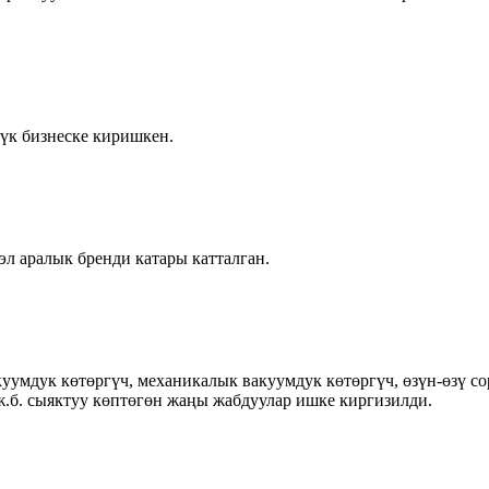
үк бизнеске киришкен.
 аралык бренди катары катталган.
куумдук көтөргүч, механикалык вакуумдук көтөргүч, өзүн-өзү 
ж.б. сыяктуу көптөгөн жаңы жабдуулар ишке киргизилди.