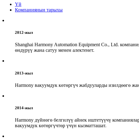
Үй
Компаниянын тарыхы
2012-жыл
Shanghai Harmony Automation Equipment Co., Ltd. компа
өндүрүү жана сатуу менен алектенет.
2013-жыл
Harmony вакуумдук көтөргүч жабдууларды изилдөөгө жан
2014-жыл
Harmony дүйнөгө белгилүү айнек иштетүүчү компаниялар
вакуумдук көтөргүчтөр үчүн кызматташат.