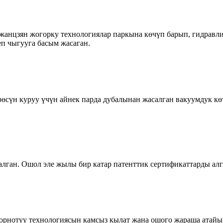
анцзян жогорку технологиялар паркына көчүп барып, гидравли
п чыгууга басым жасаган.
өсүн куруу үчүн айнек парда дубалынан жасалган вакуумдук к
ган. Ошол эле жылы бир катар патенттик сертификаттарды алг
рнотуу технологиясын камсыз кылат жана ошого жараша атайын