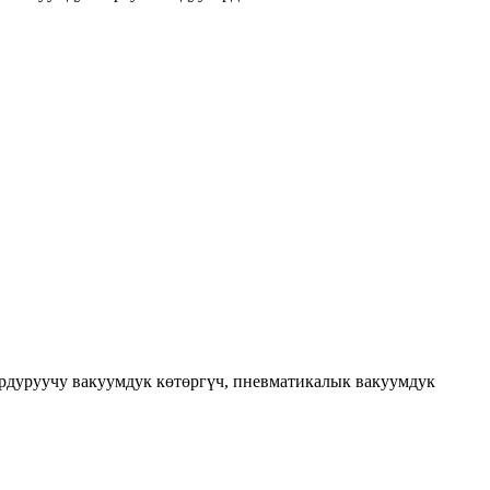
сордуруучу вакуумдук көтөргүч, пневматикалык вакуумдук