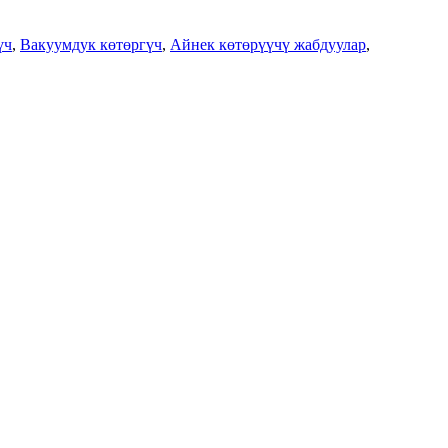
үч
,
Вакуумдук көтөргүч
,
Айнек көтөрүүчү жабдуулар
,