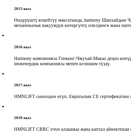
2015-жыл
Өндүрүштү кеңейтүү максатында, harmony Шанхайдын Чж
механикалык вакуумдук көтөргүчтү изилдөөгө жана иште
2016-жыл
Harmony компаниясы Гонконг-Чжухай-Макао деңиз көпүр
инженердик компаниясы менен келишим түздү.
2017-жыл
HMNLIFT сыноодон өтүп, Европалык CE сертификатын ал
2018-жыл
HMNLIFT CRRC үчүн алдыңкы жана каптал айнектерди о