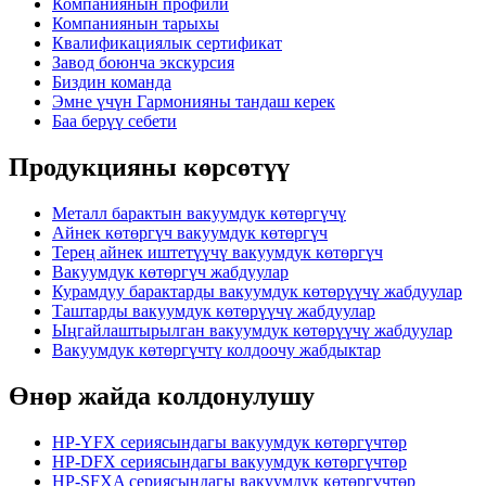
Компаниянын профили
Компаниянын тарыхы
Квалификациялык сертификат
Завод боюнча экскурсия
Биздин команда
Эмне үчүн Гармонияны тандаш керек
Баа берүү себети
Продукцияны көрсөтүү
Металл барактын вакуумдук көтөргүчү
Айнек көтөргүч вакуумдук көтөргүч
Терең айнек иштетүүчү вакуумдук көтөргүч
Вакуумдук көтөргүч жабдуулар
Курамдуу барактарды вакуумдук көтөрүүчү жабдуулар
Таштарды вакуумдук көтөрүүчү жабдуулар
Ыңгайлаштырылган вакуумдук көтөрүүчү жабдуулар
Вакуумдук көтөргүчтү колдоочу жабдыктар
Өнөр жайда колдонулушу
HP-YFX сериясындагы вакуумдук көтөргүчтөр
HP-DFX сериясындагы вакуумдук көтөргүчтөр
HP-SFXA сериясындагы вакуумдук көтөргүчтөр