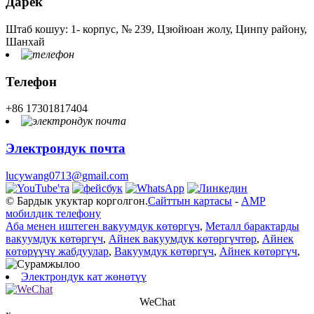
Дарек
Штаб кошуу: 1- корпус, № 239, Цзюйюан жолу, Цинпу району,
Шанхай
Телефон
+86 17301817404
Электрондук почта
lucywang0713@gmail.com
© Бардык укуктар корголгон.
Сайттын картасы
-
AMP
мобилдик телефону
Аба менен иштеген вакуумдук көтөргүч
,
Металл барактарды
вакуумдук көтөргүч
,
Айнек вакуумдук көтөргүчтөр
,
Айнек
көтөрүүчү жабдуулар
,
Вакуумдук көтөргүч
,
Айнек көтөргүч
,
Электрондук кат жөнөтүү
WeChat