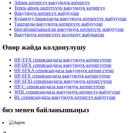
Айнек көтөргүч вакуумдук көтөргүч
Терең айнек иштетүүчү вакуумдук көтөргүч
Вакуумдук көтөргүч жабдуулар
Курамдуу барактарды вакуумдук көтөрүүчү жабдуулар
Таштарды вакуумдук көтөрүүчү жабдуулар
Ыңгайлаштырылган вакуумдук көтөрүүчү жабдуулар
Вакуумдук көтөргүчтү колдоочу жабдыктар
Өнөр жайда колдонулушу
HP-YFX сериясындагы вакуумдук көтөргүчтөр
HP-DFX сериясындагы вакуумдук көтөргүчтөр
HP-SFXA сериясындагы вакуумдук көтөргүчтөр
HP-SFX сериясындагы вакуумдук көтөргүчтөр
HP-SFXI сериясындагы вакуумдук көтөргүчтөр
HP-C сериясындагы вакуумдук көтөргүчтөр
WDL сериясындагы вакуумдук көтөргүч жабдуулар
BL сериясындагы вакуумдук көтөргүч жабдуулар
биз менен байланышыңыз