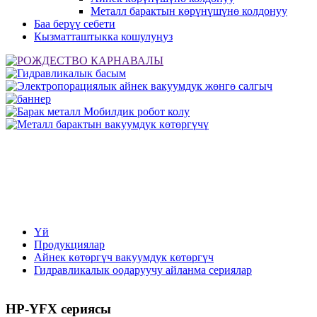
Металл барактын көрүнүшүнө колдонуу
Баа берүү себети
Кызматташтыкка кошулуңуз
Үй
Продукциялар
Айнек көтөргүч вакуумдук көтөргүч
Гидравликалык оодаруучу айланма сериялар
HP-YFX сериясы