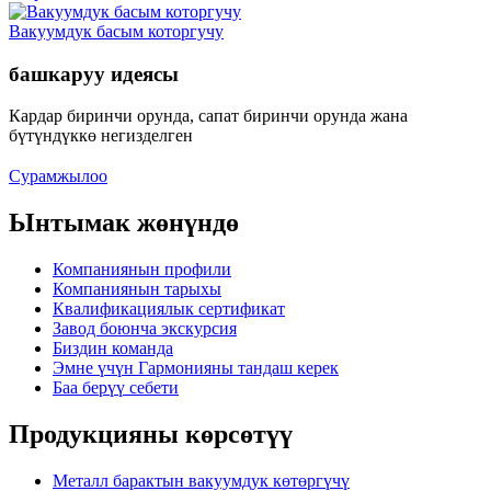
Вакуумдук басым которгучу
башкаруу идеясы
Кардар биринчи орунда, сапат биринчи орунда жана
бүтүндүккө негизделген
Сурамжылоо
Ынтымак жөнүндө
Компаниянын профили
Компаниянын тарыхы
Квалификациялык сертификат
Завод боюнча экскурсия
Биздин команда
Эмне үчүн Гармонияны тандаш керек
Баа берүү себети
Продукцияны көрсөтүү
Металл барактын вакуумдук көтөргүчү