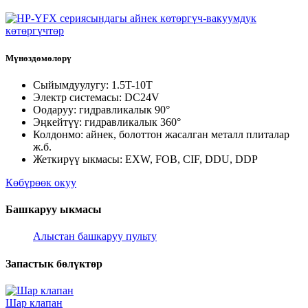
Мүнөздөмөлөрү
Сыйымдуулугу: 1.5T-10T
Электр системасы: DC24V
Оодаруу: гидравликалык 90°
Эңкейтүү: гидравликалык 360°
Колдонмо: айнек, болоттон жасалган металл плиталар
ж.б.
Жеткирүү ыкмасы: EXW, FOB, CIF, DDU, DDP
Көбүрөөк окуу
Башкаруу ыкмасы
Алыстан башкаруу пульту
Запастык бөлүктөр
Шар клапан