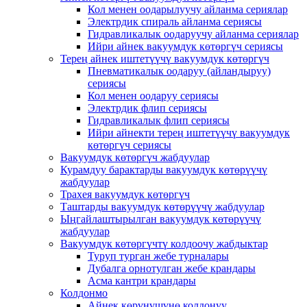
Кол менен оодарылуучу айланма сериялар
Электрдик спираль айланма сериясы
Гидравликалык оодаруучу айланма сериялар
Ийри айнек вакуумдук көтөргүч сериясы
Терең айнек иштетүүчү вакуумдук көтөргүч
Пневматикалык оодаруу (айландыруу)
сериясы
Кол менен оодаруу сериясы
Электрдик флип сериясы
Гидравликалык флип сериясы
Ийри айнекти терең иштетүүчү вакуумдук
көтөргүч сериясы
Вакуумдук көтөргүч жабдуулар
Курамдуу барактарды вакуумдук көтөрүүчү
жабдуулар
Трахея вакуумдук көтөргүч
Таштарды вакуумдук көтөрүүчү жабдуулар
Ыңгайлаштырылган вакуумдук көтөрүүчү
жабдуулар
Вакуумдук көтөргүчтү колдоочу жабдыктар
Туруп турган жебе турналары
Дубалга орнотулган жебе крандары
Асма кантри крандары
Колдонмо
Айнек көрүнүшүнө колдонуу