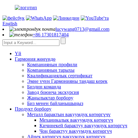
English
lucywang0713@gmail.com
+86 17301817404
Үй
Гармония жөнүндө
Компаниянын профили
Компаниянын тарыхы
Квалификациялык сертификат
Эмне үчүн Гармонияны тандаш керек
Биздин команда
Завод боюнча экскурсия
Жаңылыктар борбору
Биз менен байланышыңыз
Продукт борбору
Металл барактын вакуумдук көтөргүчү
Механикалык вакуумдук көтөргүч
Кичинекей барактуу вакуумдук көтөргүч
Чоң барактуу вакуумдук көтөргүч
Айнек көтөргүч вакуумдук көтөргүч