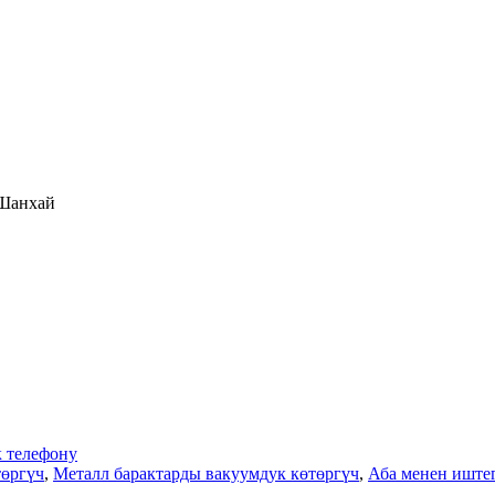
 Шанхай
 телефону
төргүч
,
Металл барактарды вакуумдук көтөргүч
,
Аба менен иште