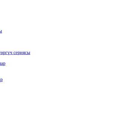
ы
төргүч сериясы
лар
ар