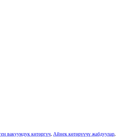
ген вакуумдук көтөргүч
,
Айнек көтөрүүчү жабдуулар
,