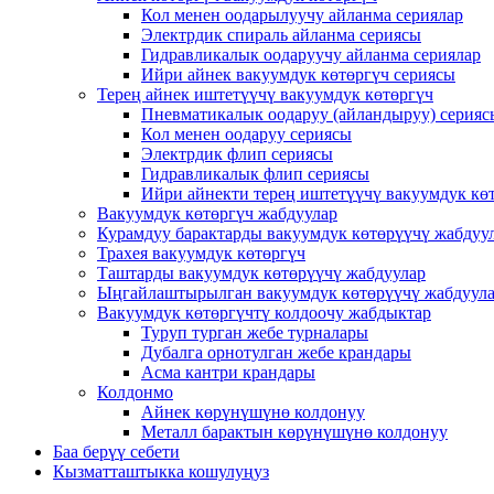
Кол менен оодарылуучу айланма сериялар
Электрдик спираль айланма сериясы
Гидравликалык оодаруучу айланма сериялар
Ийри айнек вакуумдук көтөргүч сериясы
Терең айнек иштетүүчү вакуумдук көтөргүч
Пневматикалык оодаруу (айландыруу) серияс
Кол менен оодаруу сериясы
Электрдик флип сериясы
Гидравликалык флип сериясы
Ийри айнекти терең иштетүүчү вакуумдук кө
Вакуумдук көтөргүч жабдуулар
Курамдуу барактарды вакуумдук көтөрүүчү жабдуу
Трахея вакуумдук көтөргүч
Таштарды вакуумдук көтөрүүчү жабдуулар
Ыңгайлаштырылган вакуумдук көтөрүүчү жабдуул
Вакуумдук көтөргүчтү колдоочу жабдыктар
Туруп турган жебе турналары
Дубалга орнотулган жебе крандары
Асма кантри крандары
Колдонмо
Айнек көрүнүшүнө колдонуу
Металл барактын көрүнүшүнө колдонуу
Баа берүү себети
Кызматташтыкка кошулуңуз