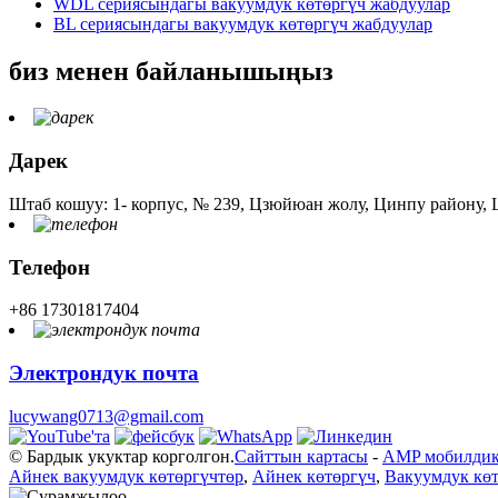
WDL сериясындагы вакуумдук көтөргүч жабдуулар
BL сериясындагы вакуумдук көтөргүч жабдуулар
биз менен байланышыңыз
Дарек
Штаб кошуу: 1- корпус, № 239, Цзюйюан жолу, Цинпу району,
Телефон
+86 17301817404
Электрондук почта
lucywang0713@gmail.com
© Бардык укуктар корголгон.
Сайттын картасы
-
AMP мобилдик
Айнек вакуумдук көтөргүчтөр
,
Айнек көтөргүч
,
Вакуумдук кө