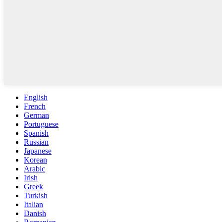
English
French
German
Portuguese
Spanish
Russian
Japanese
Korean
Arabic
Irish
Greek
Turkish
Italian
Danish