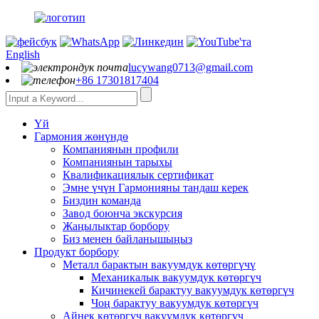
English
lucywang0713@gmail.com
+86 17301817404
Үй
Гармония жөнүндө
Компаниянын профили
Компаниянын тарыхы
Квалификациялык сертификат
Эмне үчүн Гармонияны тандаш керек
Биздин команда
Завод боюнча экскурсия
Жаңылыктар борбору
Биз менен байланышыңыз
Продукт борбору
Металл барактын вакуумдук көтөргүчү
Механикалык вакуумдук көтөргүч
Кичинекей барактуу вакуумдук көтөргүч
Чоң барактуу вакуумдук көтөргүч
Айнек көтөргүч вакуумдук көтөргүч