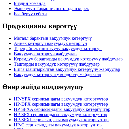
Биздин команда
Эмне үчүн Гармонияны тандаш керек
Баа берүү себети
Продукцияны көрсөтүү
Металл барактын вакуумдук көтөргүчү
Айнек көтөргүч вакуумдук көтөргүч
Терең айнек иштетүүчү вакуумдук көтөргүч
Вакуумдук көтөргүч жабдуулар
Курамдуу барактарды вакуумдук көтөрүүчү жабдуулар
Таштарды вакуумдук көтөрүүчү жабдуулар
Ыңгайлаштырылган вакуумдук көтөрүүчү жабдуулар
Вакуумдук көтөргүчтү колдоочу жабдыктар
Өнөр жайда колдонулушу
HP-YFX сериясындагы вакуумдук көтөргүчтөр
HP-DFX сериясындагы вакуумдук көтөргүчтөр
HP-SFXA сериясындагы вакуумдук көтөргүчтөр
HP-SFX сериясындагы вакуумдук көтөргүчтөр
HP-SFXI сериясындагы вакуумдук көтөргүчтөр
HP-C сериясындагы вакуумдук көтөргүчтөр